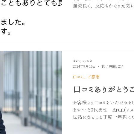
血流良く、反応もかなり元気に
かりし、休日なこともありとて
た。』 ストレスがとても多い
の乱れにより交感神経が優位
血流を滞らせてしまっていたの
的な疲労やストレスは男性ホ
術で心身を整えることで活力ア
なと思っております。 〜 約3
きむら みさき
『あんなに効くと思わなかった
2024年9月16日
読了時間: 2分
とのお言葉をいただきました♪
口コミ、ご感想
人差があります。基本的には
なく、継続的なメンテナンス
口コミありがとう
す。 ・疲れやストレスで活力
を感じる ・いつまでも元気で
お客様より口コミをいただきま
力メンテナンスサロンとして
ます^^ 50代男性 Arun(ア
てまい
世話になること丁度一年程にな
度、定期的に通っています。
能が自分でも驚くほど蘇りました