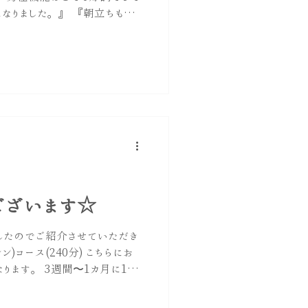
なりました。』 『朝立ちもしっ
も良い感 じで朝を迎えまし
とのことでしたので、自律神経
になり、血管が収縮し陰茎への
かもしれません。 また、慢性
ルモン低下へと繋がるので、施
ップへとつながっていくといい
週間後 〜 2回目のご来店時に
』 『効果は持続しています』
 もちろん効果の感じ方には個
1度で根本的に変わるものでは
と生活習慣の見直しも大切で
ございます☆
が落ちてきた ・なんとなく不調
ありたい そんな男性のための活
したのでご紹介させていただき
、今後も心を込めて精一杯施術し
ルン)コース(240分) こちらにお
ります。 3週間〜1カ月に1
 結論から言いますと、男性機
。...