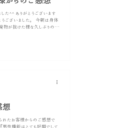
様からのご感想
した^^ ありがとうございます
とうございました。 今朝は身体
老廃物が抜けた様な久しぶりの感
の違和感もない極めて快調 精
相変わらず元気 早く試してみ
い話しはさておき、体調の変化にち
お金を貯めて、定期的に伺えたら
ろしくお願いします。 60代後
がぴったりのお客様^^ 『年齢
..。』ではなく『いつまでも
う方が1人でも増えたら嬉しく
をつくりたい ・仕事を元気に続
たい ・パートナーとの時間を
たい 健康は１日にしてなら
感想
らだを育てていきましょう！ ※
おりません
られたお客様からのご感想で
 『男性機能はとても好調でして