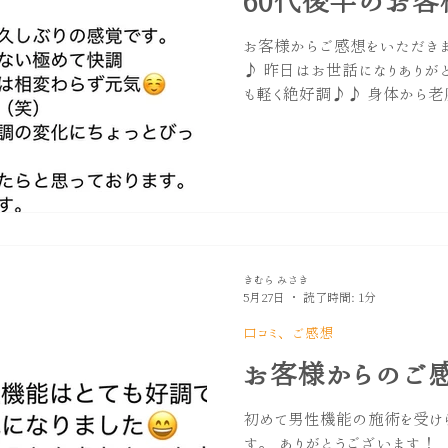
60代後半のお客
お客様からご感想をいただきま
♪ 昨日はお世話になりありが
も軽く絶好調♪♪ 身体から
覚です。 又、尿道や前立腺
子はまだ未確認ですが、竿は
たくなりました(笑) 品のな
ょっとびっ くりしています。 
と思っております。 今後ともよ
半、まさに生涯現役という言葉
も年齢だからこんなものでしょ.
きむら みさき
若々しく元気でいたい！』とい
5月27日
読了時間: 1分
思います。 ・疲れにくい身体
口コミ、ご感想
けたい ・趣味や旅行を楽しみ
大切にしたい ・生涯現役でい
お客様からのご
ず。 一緒に健康なこころとか
陰茎に触れる施術は行なって
初めて男性機能の施術を受け
す。 ありがとうございます！