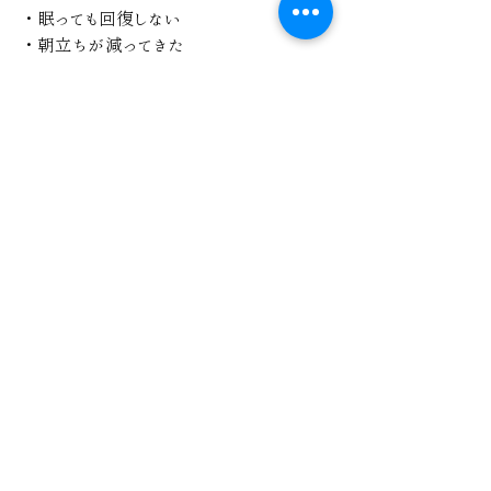
・眠っても回復しない
・朝立ちが減ってきた
・常に緊張している気がする
これらはカラダからのサインです。
気合いや根性だけではどうにもならないこ
ともある。
ぜひ一度しっかりと心身ともにゆるみにい
らして下さいませ。
最新記事
すべて表示