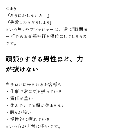
つまり
『どうにかしないと！』
『失敗したらどうしよう』
という焦りやプレッシャーは、逆に“戦闘モ
ード”である交感神経を優位にしてしまうの
です。
頑張りすぎる男性ほど、力
が抜けない
当サロンに来られるお客様も
・仕事で常に気を張っている
・責任が重い
・休んでいても頭が休まらない
・眠りが浅い
・慢性的に疲れている
という方が非常に多いです。