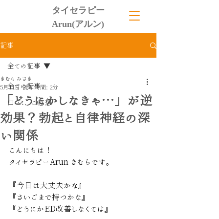
タイセラピー
Arun(アルン)
記事
全ての記事
きむら みさき
全ての記事
5月11日
読了時間: 2分
「どうにかしなきゃ…」が逆
口コミ、ご感想
効果？勃起と自律神経の深
い関係
こんにちは！
タイセラピーArun きむらです。
『今日は大丈夫かな』
『さいごまで持つかな』
『どうにかED改善しなくては』