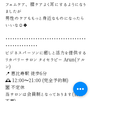
フェムケア、膣ケアよく耳にするようになり
ましたが
男性のケアももっと身近なものになったら
いいな☺️🍀
･･･････････････････････････････････
･･････････････
ビジネスパーソンに癒しと活力を提供する
リカバリーサロン タイセラピー Arun(アル
ン) 
📍 恵比寿駅 徒歩6分 
🕰 12:00〜21:00 (完全予約制)
🈺 不定休
当サロンは会員制となっております(会費
不要)
ご新規様はメンバー申請後承認が下り次
第ご予約いただけます。※サロンの混雑
状況によっては承認までお時間いただく場
合がございます。