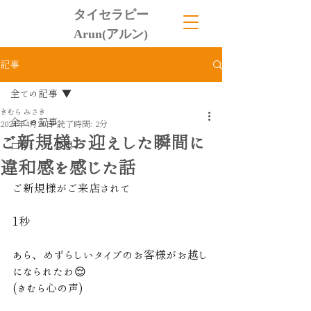
タイセラピー
Arun(アルン)
記事
全ての記事
きむら みさき
全ての記事
2024年4月20日
読了時間: 2分
ご新規様お迎えした瞬間に
口コミ、ご感想
違和感を感じた話
ご新規様がご来店されて
1秒
あら、めずらしいタイプのお客様がお越し
になられたわ😌
(きむら心の声)