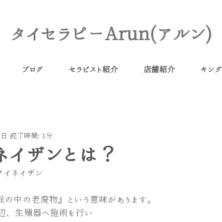
タイセラピーArun(アルン)
ブログ
セラピスト紹介
店舗紹介
キング
0日
読了時間: 1分
ネイザンとは？
サイネイザン
脈の中の老廃物』という意味があります。
辺、生殖器へ施術を行い