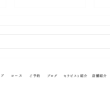
『も
60代後半のお客様からのご感
想
コース
ップ
ご予約
ブログ
セラピスト紹介
店舗紹介