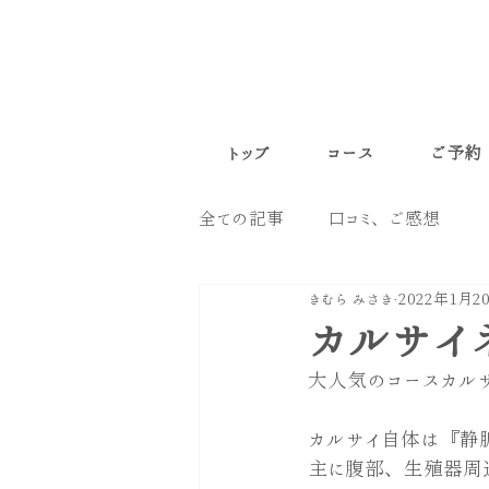
トップ
コース
ご予約
全ての記事
口コミ、ご感想
きむら みさき
2022年1月2
カルサイ
大人気のコースカル
カルサイ自体は『静
主に腹部、生殖器周