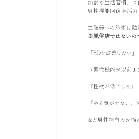
加齢や生活習慣、スト
男性機能回復や活力
生殖器への施術は陰
※風俗店ではないの
『EDを改善したい』
『男性機能が以前よ
『性欲が低下した』
『やる気がでない、
など男性特有のお悩