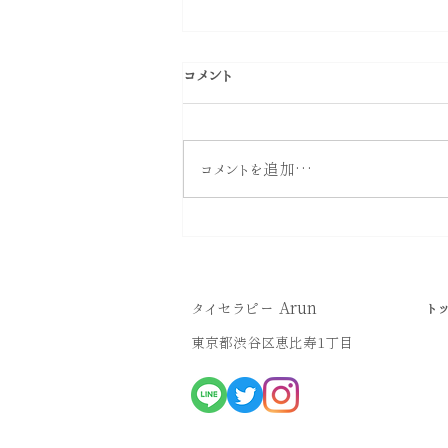
コメント
コメントを追加…
【お酒を飲む人は必見】知ら
ないと危険！？お酒と男性ホ
ルモンの関係
タイセラピー Arun
ト
東京都渋谷区恵比寿1丁目