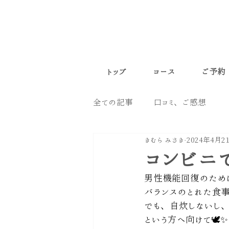
トップ
コース
ご予約
全ての記事
口コミ、ご感想
きむら みさき
2024年4月2
コンビニ
男性機能回復のため
バランスのとれた食
でも、自炊しないし
という方へ向けて🕊️✨