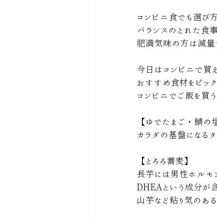
コンビニ食でも選び
バランスのとれた食事
肥満気味の方は減量も🙆
今日はコンビニで買
おすすめ食材をピック
コンビニでご飯を買う
【ゆでたまご・鯖の
カラダの基盤になる
【とろろ蕎麦】
長芋には男性ホルモ
DHEAという成分が
山芋など粘り気のある