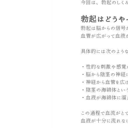
今回は、勃起のしく
勃起はどうや
勃起は脳からの信号
血管が広がって血液
具体的には次のよう
・性的な刺激や感覚
・脳から陰茎の神経
・神経から血管を広
・陰茎の海綿体とい
・血液が海綿体に溜
この過程で血流がと
血液が十分に流れな