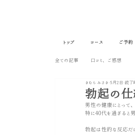
トップ
コース
ご予約
全ての記事
口コミ、ご感想
きむら みさき
5月2日
読了時
勃起の仕
男性の健康にとって
特に40代を過ぎると
勃起は性的な反応だ