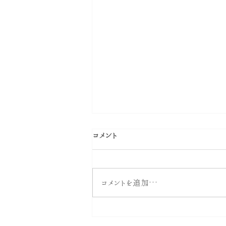
コメント
コメントを追加…
【お酒を飲む人は必見】知ら