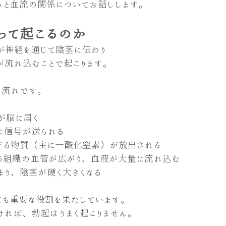
みと血流の関係についてお話しします。
って起こるのか
が神経を通じて陰茎に伝わり
が流れ込むことで起こります。
な流れです。
が脳に届く
に信号が送られる
げる物質（主に一酸化窒素）が放出される
う組織の血管が広がり、血液が大量に流れ込む
まり、陰茎が硬く大きくなる
ても重要な役割を果たしています。
ければ、勃起はうまく起こりません。