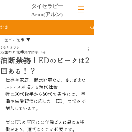
タイセラピー
Arun(アルン)
記事
全ての記事
きむら みさき
全ての記事
2025年5月14日
読了時間: 2分
油断禁物！EDのピークは2
口コミ、ご感想
回ある！？
仕事や家庭、健康問題など、さまざまな
ストレスが増える現代社会。
特に30代後半から60代の男性には、年
齢や生活習慣に応じた「ED」の悩みが
増加しています。
実はEDの原因には年齢ごとに異なる特
徴があり、適切なケアが必要です。