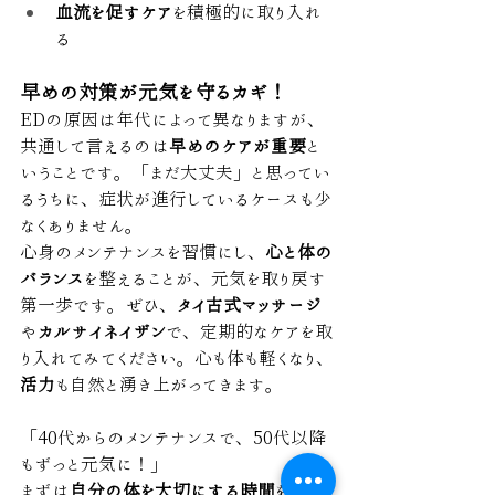
血流を促すケア
を積極的に取り入れ
る
早めの対策が元気を守るカギ！
EDの原因は年代によって異なりますが、
共通して言えるのは
早めのケアが重要
と
いうことです。「まだ大丈夫」と思ってい
るうちに、症状が進行しているケースも少
なくありません。
心身のメンテナンスを習慣にし、
心と体の
バランス
を整えることが、元気を取り戻す
第一歩です。ぜひ、
タイ古式マッサージ
や
カルサイネイザン
で、定期的なケアを取
り入れてみてください。心も体も軽くなり、
活力
も自然と湧き上がってきます。
「40代からのメンテナンスで、50代以降
もずっと元気に！」
まずは
自分の体を大切にする時間
を、今