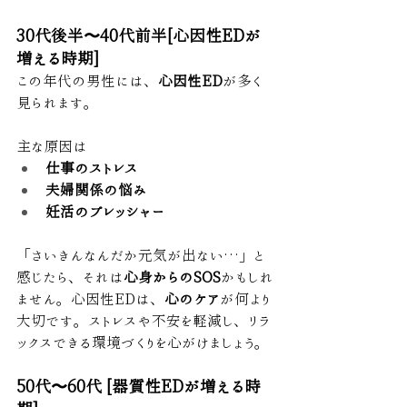
30代後半〜40代前半[心因性EDが
増える時期]
この年代の男性には、
心因性ED
が多く
見られます。
主な原因は
仕事のストレス
夫婦関係の悩み
妊活のプレッシャー
「さいきんなんだか元気が出ない…」と
感じたら、それは
心身からのSOS
かもしれ
ません。心因性EDは、
心のケア
が何より
大切です。ストレスや不安を軽減し、リラ
ックスできる環境づくりを心がけましょう。
50代〜60代 [器質性EDが増える時