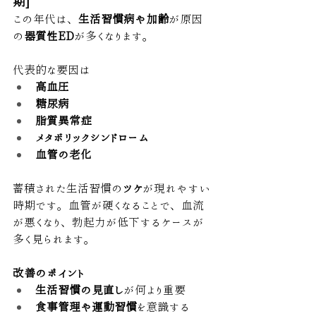
期]
この年代は、
生活習慣病や加齢
が原因
の
器質性ED
が多くなります。
代表的な要因は
高血圧
糖尿病
脂質異常症
メタボリックシンドローム
血管の老化
蓄積された生活習慣の
ツケ
が現れやすい
時期です。血管が硬くなることで、血流
が悪くなり、勃起力が低下するケースが
多く見られます。
改善のポイント
生活習慣の見直し
が何より重要
食事管理や運動習慣
を意識する