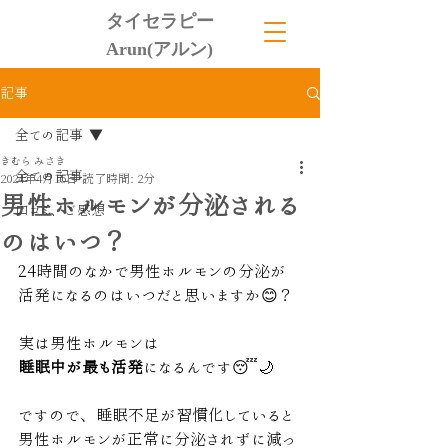
タイセラピー
Arun(アルン)
記事
全ての記事
きむら みさき
全ての記事
2024年4月15日
読了時間: 2分
男性ホルモンが分泌される
口コミ、ご感想
のはいつ？
24時間のなかで男性ホルモンの分泌が
活発になるのはいつだと思いますか😊？
実は男性ホルモンは
睡眠中が最も活発
になるんです😴🌙
ですので、睡眠不足が習慣化していると
男性ホルモンが正常に分泌されずに減っ