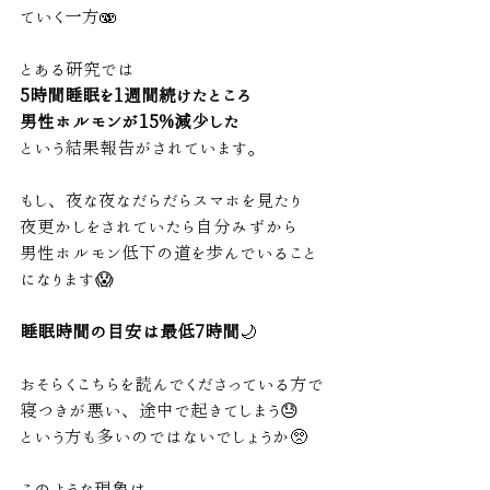
ていく一方🫨
とある研究では
5時間睡眠を1週間続けたところ
男性ホルモンが15%減少した
という結果報告がされています。
もし、夜な夜なだらだらスマホを見たり
夜更かしをされていたら自分みずから
男性ホルモン低下の道を歩んでいること
になります😱
睡眠時間の目安は最低7時間
🌙
おそらくこちらを読んでくださっている方で
寝つきが悪い、途中で起きてしまう😓
という方も多いのではないでしょうか🥺
このような現象は