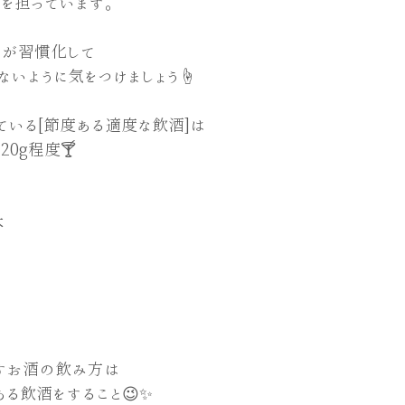
割を担っています。
ぎが習慣化して
ないように気をつけましょう☝️
いる[節度ある適度な飲酒]は
0g程度🍸
本
すお酒の飲み方は
る飲酒をすること😉✨