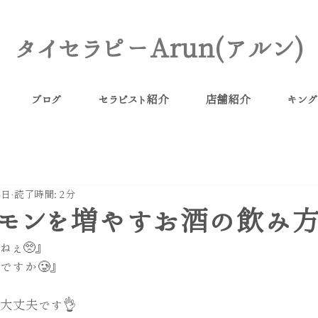
タイセラピーArun(アルン)
ブログ
セラピスト紹介
店舗紹介
キング
4日
読了時間: 2分
モンを増やすお酒の飲み
ねぇ🥺』
ですか🥲』
大丈夫です👌