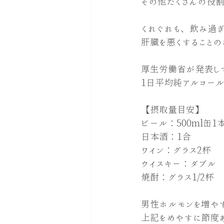
その他たくさんの役
くれぐれも、飲み過
肝臓を悪くすることの
厚生労働省が発表して
1日平均純アルコール2
【摂取量目安】
ビール：500ml缶1
日本酒：1合
ワイン：グラス2杯
ウイスキー：ダブル
焼酎：グラス1/2杯
男性ホルモンを増や
上記をめやすに節度あ