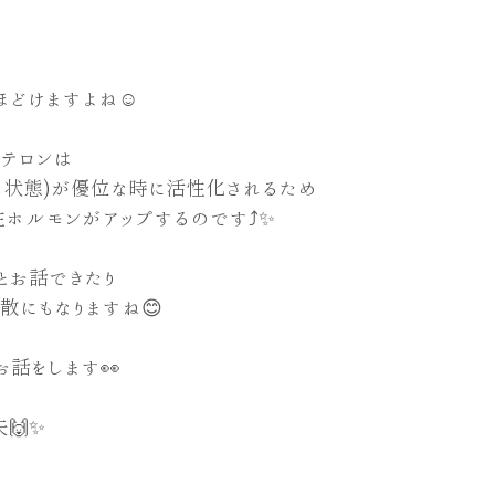
ほどけますよね☺️
テロンは
ス状態)が優位な時に活性化されるため
ホルモンがアップするのです⤴️✨
とお話できたり
散にもなりますね😊
お話をします👀
🙌✨