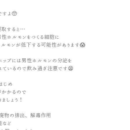
すよ🥺
摂取すると…
男性ホルモンをつくる細胞に
ルモンが低下する可能性があります😱
ホップには男性ホルモンの分泌を
れているので飲み過ぎ注意です😫
はじめ
がかかるので
りましょう！
廃物の排出、解毒作用
能など