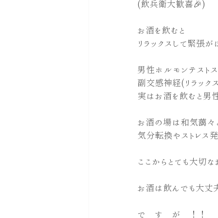
(飲兵衛大歓喜🎉)
お酒を飲むと
リラックスして緊張が
男性ホルモンテストス
副交感神経(リラック
実はお酒を飲むと男性
お酒の場は和気藹々
気分転換やストレス発
ここからとても大切な
お酒は飲んでも大丈夫
で　す　が　！！