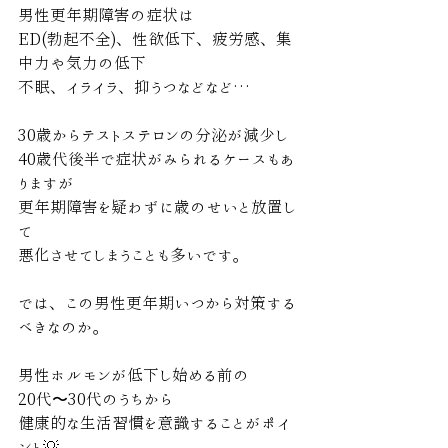
男性更年期障害の症状は
ED(勃起不全)、性欲低下、疲労感、集
中力や気力の低下
不眠、イライラ、抑うつなどなど…
30歳からテストステロンの分泌が減少し
40歳代後半で症状がみられるケースもあ
りますが
更年期障害を疑わずに歳のせいと放置し
て
悪化させてしまうことも多いです。
では、この男性更年期いつから対策する
べきなのか。
男性ホルモンが低下し始める前の
20代〜30代のうちから
健康的な生活習慣を意識することがポイ
ント💡