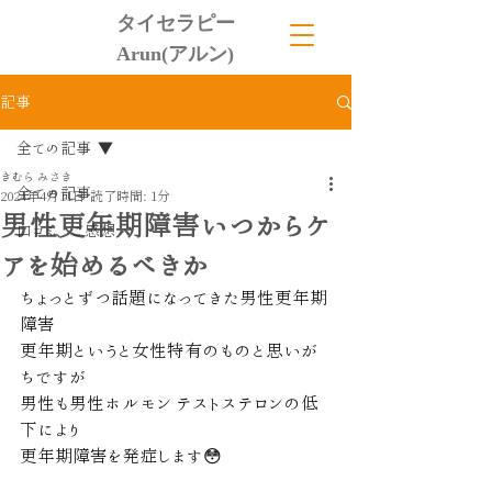
タイセラピー
Arun(アルン)
記事
全ての記事
きむら みさき
全ての記事
2024年4月11日
読了時間: 1分
男性更年期障害いつからケ
口コミ、ご感想
アを始めるべきか
ちょっとずつ話題になってきた男性更年期
障害
更年期というと女性特有のものと思いが
ちですが
男性も男性ホルモン テストステロンの低
下により
更年期障害を発症します😳