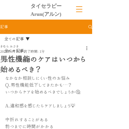
タイセラピー
Arun(アルン)
記事
全ての記事
きむら みさき
全ての記事
2023年6月19日
読了時間: 1分
男性機能のケアはいつから
口コミ、ご感想
始めるべき？
なかなか相談しにくい性のお悩み
Q.男性機能低下してきたかも…？
いつからケアを始めるべきでしょうか🤔
A.違和感を感じたらケアしましょう💡
中折れすることがある
勃つまでに時間がかかる