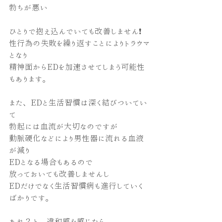
勃ちが悪い
ひとりで抱え込んでいても改善しません❗️
性行為の失敗を繰り返すことによりトラウマ
となり
精神面からEDを加速させてしまう可能性
もあります。
また、EDと生活習慣は深く結びついてい
て
勃起には血流が大切なのですが
動脈硬化などにより男性器に流れる血液
が減り
EDとなる場合もあるので
放っておいても改善しませんし
EDだけでなく生活習慣病も進行していく
ばかりです。
あれ？と、違和感を感じたら