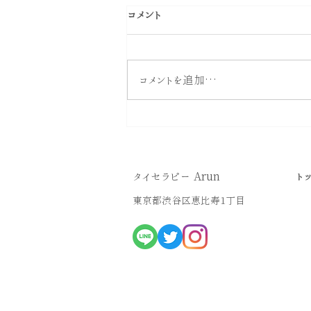
コメント
コメントを追加…
【お酒を飲む人は必見】知ら
ないと危険！？お酒と男性ホ
ルモンの関係
タイセラピー Arun
ト
東京都渋谷区恵比寿1丁目