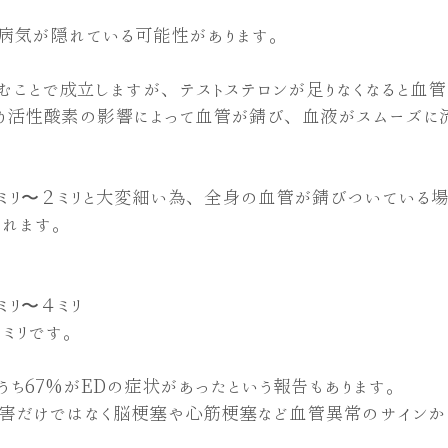
な病気が隠れている可能性があります。
ことで成立しますが、テストステロンが足りなくなると血管
なり活性酸素の影響によって血管が錆び、血液がスムーズに
ミリ〜２ミリと大変細い為、全身の血管が錆びついている場
られます。
リ〜４ミリ
ミリです。
ち67%がEDの症状があったという報告もあります。
障害だけではなく脳梗塞や心筋梗塞など血管異常のサインか