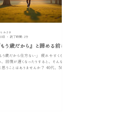
ら みさき
23日
読了時間: 2分
もう歳だから』と諦める前に
もう歳だから仕方ない」 疲れやすくなっ
り、回復が遅くなったりすると、そんなふ
に思うことはありませんか？ 40代、50代
なると ・疲れが取れない ・朝起きても
ッキリしない ・気力や集中力が続かない
休日は寝て終わってしまう こうした変化
感じる方は少なくありません。 年齢ととも
身体は変化しますが、すべてを「年齢
せい」で片付けてしまうのは早いかもし
ません。 年齢だけでは説明できない