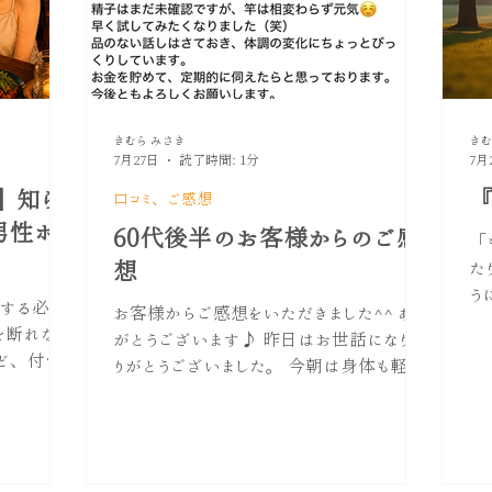
きむら みさき
きむ
7月27日
読了時間: 1分
7月
】知ら
『
口コミ、ご感想
男性ホ
60代後半のお客様からのご感
「
想
た
う
する必要
お客様からご感想をいただきました^^ あり
に
を断れな
がとうございます♪ 昨日はお世話になりあ
ス
ど、付き
りがとうございました。 今朝は身体も軽く
・
も多いので
絶好調♪♪ 身体から老廃物が抜けた様な
を
、お酒その
久しぶりの感覚です。 又、尿道や前立腺
に
と』 飲み
の違和感もない極めて快調 精子はまだ未
の
ストステロ
確認ですが、竿は相変わらず元気 早く試
れ