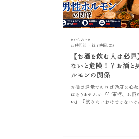
きむら みさき
23 時間前
読了時間: 2分
【お酒を飲む人は必見
ないと危険！？お酒と
ルモンの関係
お酒は適量であれば過度に心配
はありませんが『仕事柄、お酒
い』『飲みたいわけではないけ
合いで飲まなければ』という方
はないでしょうか。 問題なのは
ものではなく『飲み過ぎが続くこ
過ぎが続くと、男性ホルモン(テ